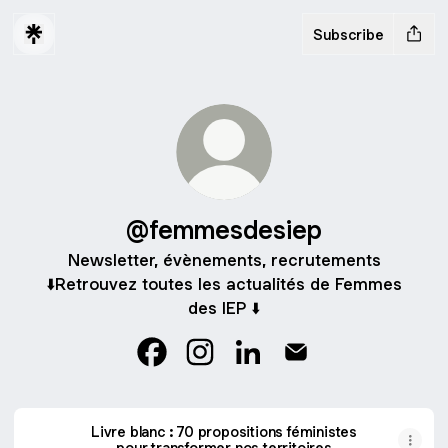
Subscribe
@femmesdesiep
Newsletter, évènements, recrutements
⬇️Retrouvez toutes les actualités de Femmes
des IEP ⬇️
@femmesdesiep Facebook
@femmesdesiep Instagram
@femmesdesiep LinkedIn
@femmesdesiep Em
Livre blanc : 70 propositions féministes
pour transformer nos territoires