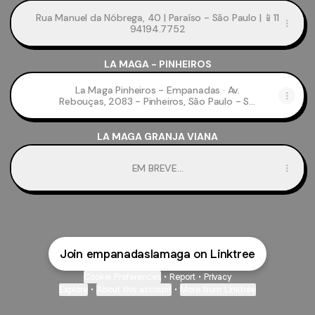
Rua Manuel da Nóbrega, 40 | Paraíso - São Paulo | 📱11
94194.7752
LA MAGA - PINHEIROS
La Maga Pinheiros - Empanadas · Av.
Rebouças, 2083 - Pinheiros, São Paulo - SP,
05401-300, Brazil
LA MAGA GRANJA VIANA
EM BREVE...
Join empanadaslamaga on Linktree
Cookie Preferences
•
Report
•
Privacy
Explore
•
About this account
•
More from Linktree