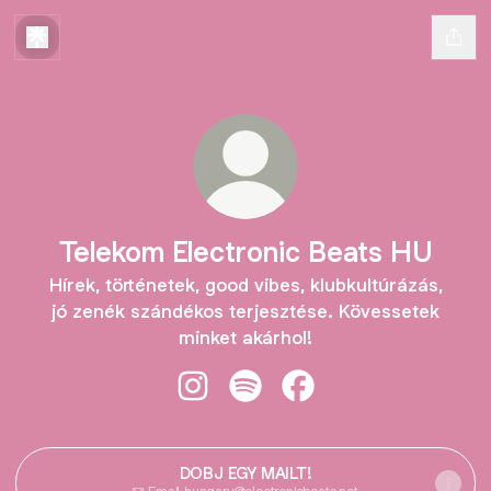
Telekom Electronic Beats HU
Hírek, történetek, good vibes, klubkultúrázás,
jó zenék szándékos terjesztése. Kövessetek
minket akárhol!
Telekom Electronic Beats HU Insta
Telekom Electronic Beats HU 
Telekom Electronic Be
DOBJ EGY MAILT!