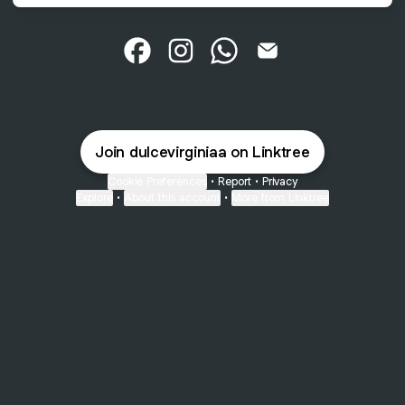
Lic. Dulce Virginia Facebook
Lic. Dulce Virginia Instagram
Lic. Dulce Virginia Whats
Lic. Dulce Virginia 
Join dulcevirginiaa on Linktree
Cookie Preferences
•
Report
•
Privacy
Explore
•
About this account
•
More from Linktree