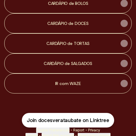
CARDÁPIO de BOLOS
CARDÁPIO de DOCES
CARDÁPIO de TORTAS
CARDÁPIO de SALGADOS
IR com WAZE
Join docesverataubate on Linktree
Cookie Preferences
•
Report
•
Privacy
Explore
•
About this account
•
More from Linktree