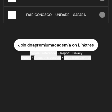
FALE CONOSCO - UNIDADE - SABARÁ
Join dnapremiumacademia on Linktree
Cookie Preferences
•
Report
•
Privacy
Explore
•
About this account
•
More from Linktree