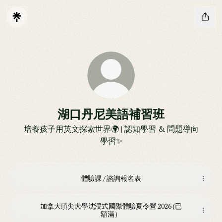
湖口丹尼美語補習班
培養孩子用英文探索世界🌍 | 認知學習 & 問題導向
學習✨
體驗課 / 諮詢報名表
加拿大頂尖大學沈浸式國際體驗夏令營 2026 (已
額滿）