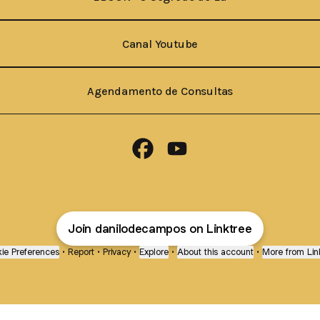
Canal Youtube
Agendamento de Consultas
Danilo de Campos Facebook
Danilo de Campos YouTube
Join danilodecampos on Linktree
ie Preferences
•
Report
•
Privacy
•
Explore
•
About this account
•
More from Lin