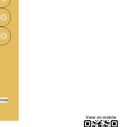
ktree
View on mobile