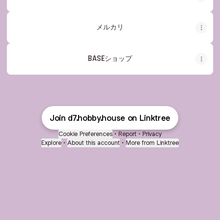
メルカリ
BASEショップ
Join d7.hobby.house on Linktree
Cookie Preferences
•
Report
•
Privacy
Explore
•
About this account
•
More from Linktree