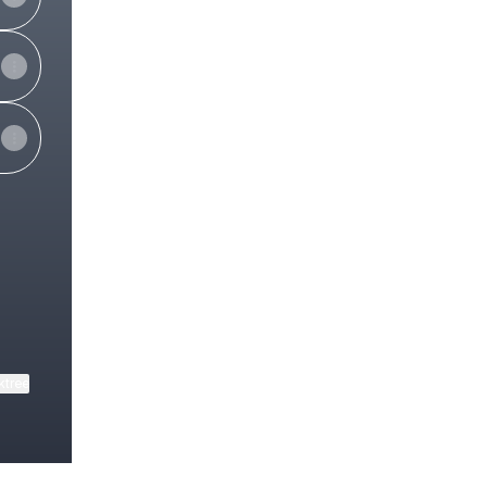
ok
ktree
View on mobile