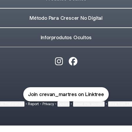
Método Para Crescer No Digital
Inforprodutos Ocultos
@crevan_martres Instagram
@crevan_martres Facebo
Join crevan_martres on Linktree
ie Preferences
•
Report
•
Privacy
•
Explore
•
About this account
•
More from Lin