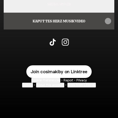
MEINE MUSIK
KAPUTTES HERZ MUSIKVIDEO
Cosima Kiby TikTok
Cosima Kiby Instagram
Join cosimakiby on Linktree
Cookie Preferences
•
Report
•
Privacy
Explore
•
About this account
•
More from Linktree