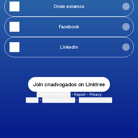
Onde estamos
Facebook
Linkedin
Join cnadvogados on Linktree
Cookie Preferences
•
Report
•
Privacy
Explore
•
About this account
•
More from Linktree