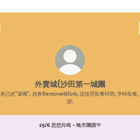
外賣城(沙田第一城團
果已經"爆團", 就會Remove條link, 請按照取餐時間, 準時取餐,
謝.
25/6 思想共鳴 - 晚市團購💛