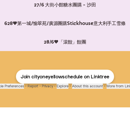
27/6 大街小館糖水團購 - 沙田
628🧡第一城/愉翠苑/廣源團購Stickhouse意大利手工雪條
28/6🧡「滾餃」餃團
Join cityoneyellowschedule on Linktree
ie Preferences
•
Report
•
Privacy
•
Explore
•
About this account
•
More from Lin