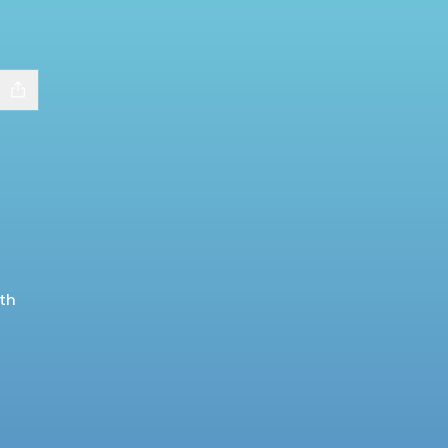
th
agram