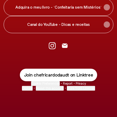
Adquira o meu livro - ¨Confeitaria sem Mistérios¨
Canal do YouTube - Dicas e receitas
Confeiteiro Ricardo Daudt Insta
Confeiteiro Ricardo Daudt
Join chefricardodaudt on Linktree
Cookie Preferences
•
Report
•
Privacy
Explore
•
About this account
•
More from Linktree