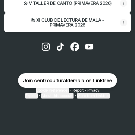
🎤 V TALLER DE CANTO (PRIMAVERA 2026)
📚 XI CLUB DE LECTURA DE MALA -
PRIMAVERA 2026
@centroculturaldemala Instagram
@centroculturaldemala TikTok
@centroculturaldemala F
@centroculturaldem
Join centroculturaldemala on Linktree
Cookie Preferences
•
Report
•
Privacy
Explore
•
About this account
•
More from Linktree