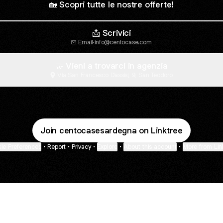
🏡 Scopri tutte le nostre offerte!
📩 Scrivici
Email
·
info@centocase.com
🤝 Vieni a trovarci in agenzia
Via San Francesco D'assisi, 9, San Teodoro
Join centocasesardegna on Linktree
ie Preferences
•
Report
•
Privacy
•
Explore
•
About this account
•
More from Lin