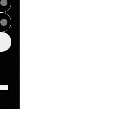
ktree
View on mobile