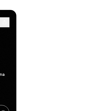
gna
ok
inkedIn