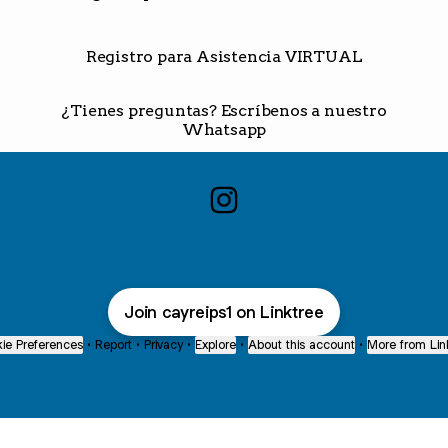
Registro para Asistencia VIRTUAL
¿Tienes preguntas? Escríbenos a nuestro
Whatsapp
Simposio Institucional CA
Join cayreips1 on Linktree
ie Preferences
•
Report
•
Privacy
•
Explore
•
About this account
•
More from Lin