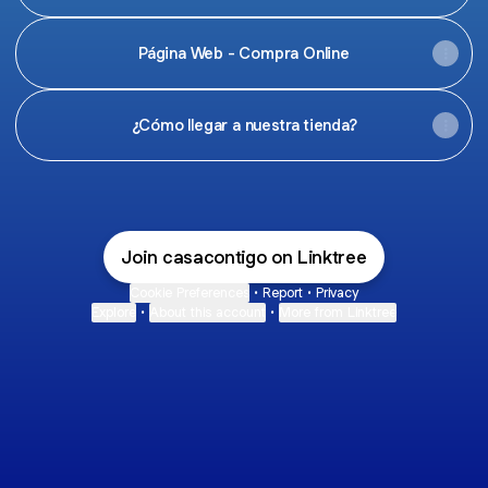
Página Web - Compra Online
¿Cómo llegar a nuestra tienda?
Join casacontigo on Linktree
Cookie Preferences
•
Report
•
Privacy
Explore
•
About this account
•
More from Linktree