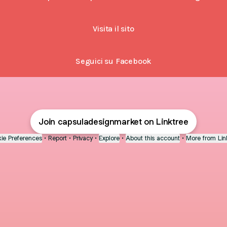
Visita il sito
Seguici su Facebook
Join capsuladesignmarket on Linktree
ie Preferences
•
Report
•
Privacy
•
Explore
•
About this account
•
More from Lin