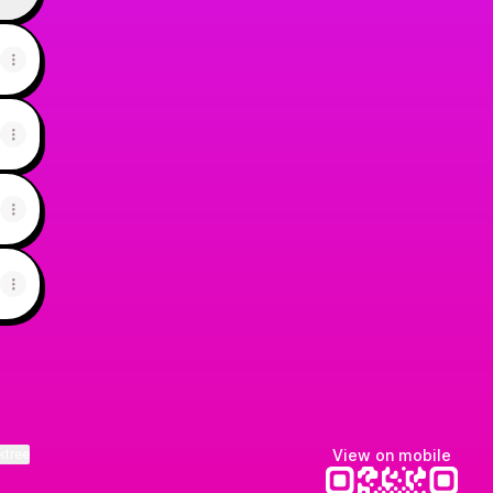
ktree
View on mobile