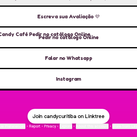
Escreva sua Avaliação 💜
r no catálogo Online
Pedir no catálogo Online
Falar no Whatsapp
Instagram
Join candycuritiba on Linktree
ie Preferences
•
Report
•
Privacy
•
Explore
•
About this account
•
More from Lin