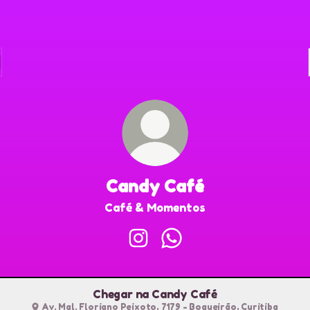
Candy Café
Café & Momentos
Candy Café Instagram
Candy Café WhatsApp
Chegar na Candy Café
Av. Mal. Floriano Peixoto, 7179 - Boqueirão, Curitiba