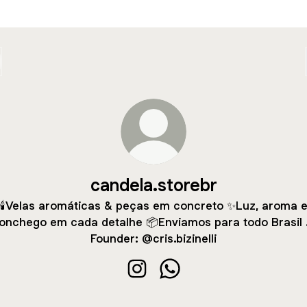
candela.storebr
🕯️Velas aromáticas & peças em concreto ✨Luz, aroma 
onchego em cada detalhe 📦Enviamos para todo Brasil . 
Founder: @cris.bizinelli
candela.storebr Instagram
candela.storebr WhatsAp