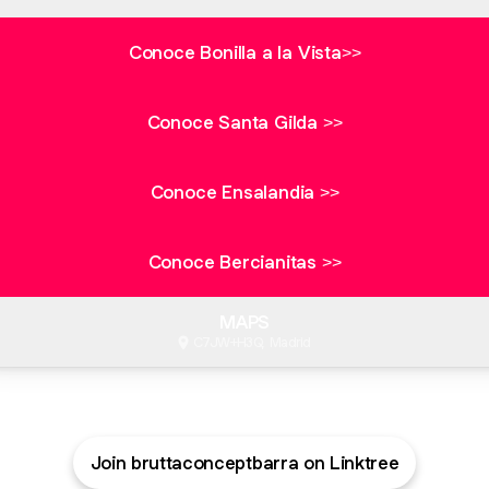
Conoce Bonilla a la Vista>>
Conoce Santa Gilda >>
Conoce Ensalandia >>
Conoce Bercianitas >>
MAPS
C7JW+H3Q, Madrid
Join bruttaconceptbarra on Linktree