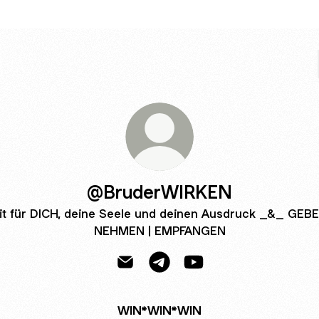
@BruderWIRKEN
it für DICH, deine Seele und deinen Ausdruck _&_ GEBE
NEHMEN | EMPFANGEN
@BruderWIRKEN Email
@BruderWIRKEN Telegram
@BruderWIRKEN YouT
WIN*WIN*WIN