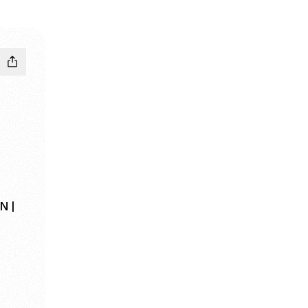
N |
ube