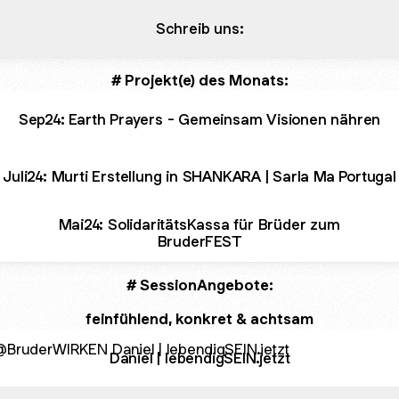
Schreib uns:
# Projekt(e) des Monats:
Sep24: Earth Prayers - Gemeinsam Visionen nähren
Juli24: Murti Erstellung in SHANKARA | Sarla Ma Portugal
Mai24: SolidaritätsKassa für Brüder zum
BruderFEST
# SessionAngebote:
feinfühlend, konkret & achtsam
l | lebendigSEIN.jetzt
Daniel | lebendigSEIN.jetzt