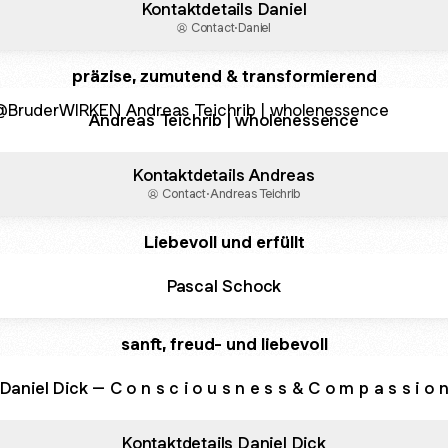
Kontaktdetails Daniel
Contact
·
Daniel
präzise, zumutend & transformierend
eas Teichrib | wholenessence
Andreas Teichrib | wholenessence
Kontaktdetails Andreas
Contact
·
Andreas Teichrib
Liebevoll und erfüllt
Pascal Schock
sanft, freud- und liebevoll
Daniel Dick – C o n s c i o u s n e s s & C o m p a s s i o 
Kontaktdetails Daniel Dick