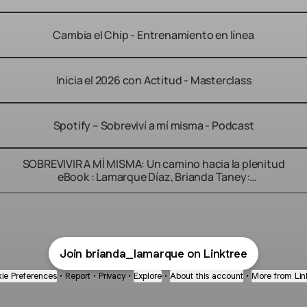
Cambia el Chip - Entrenamiento en línea
Inicia el 2026 con Actitud - Masterclass
Spotify – Sobreviví a mí misma - Podcast
SOBREVIVIR A MÍ MISMA: Un camino hacia la plenitud
eBook : Lamarque Díaz, Brianda Taney:
Amazon.com.mx: Tienda Kindle
Join brianda_lamarque on Linktree
ie Preferences
•
Report
•
Privacy
•
Explore
•
About this account
•
More from Lin