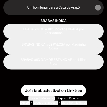
Um bom lugar para a Casa de Arapô
BRABAS INDICA
BRABAS INDICA #01 Mood de BRABA por
Anarkotrans
BRABAS INDICA #02 PALOSA por Madrinha
Odara
BRABAS #03 O AMOR ESTÁ NO AR por Lilian
Preta
Join brabasfestival on Linktree
Cookie Preferences
•
Report
•
Privacy
Explore
•
About this account
•
More from Linktree