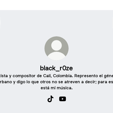
black_r0ze
tista y compositor de Cali, Colombia. Represento el gén
rbano y digo lo que otros no se atreven a decir; para e
está mi música.
black_r0ze TikTok
black_r0ze YouTube