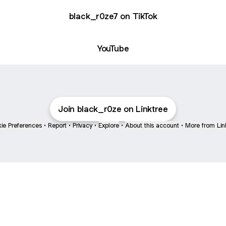
black_r0ze7 on TikTok
ube
YouTube
Join black_r0ze on Linktree
ie Preferences
•
Report
•
Privacy
•
Explore
•
About this account
•
More from Lin