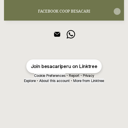
FACEBOOK COOP BESACARI
@besacariperu Email
@besacariperu WhatsAp
Join besacariperu on Linktree
Cookie Preferences
•
Report
•
Privacy
Explore
•
About this account
•
More from Linktree