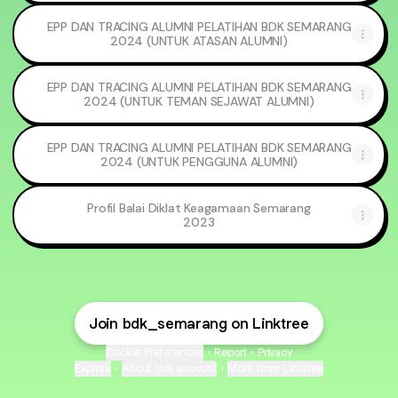
EPP DAN TRACING ALUMNI PELATIHAN BDK SEMARANG
2024 (UNTUK ATASAN ALUMNI)
EPP DAN TRACING ALUMNI PELATIHAN BDK SEMARANG
2024 (UNTUK TEMAN SEJAWAT ALUMNI)
EPP DAN TRACING ALUMNI PELATIHAN BDK SEMARANG
2024 (UNTUK PENGGUNA ALUMNI)
Profil Balai Diklat Keagamaan Semarang
2023
Join bdk_semarang on Linktree
Cookie Preferences
•
Report
•
Privacy
Explore
•
About this account
•
More from Linktree