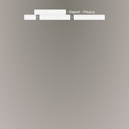
Cookie Preferences
•
Report
•
Privacy
Explore
•
About this account
•
More from Linktree