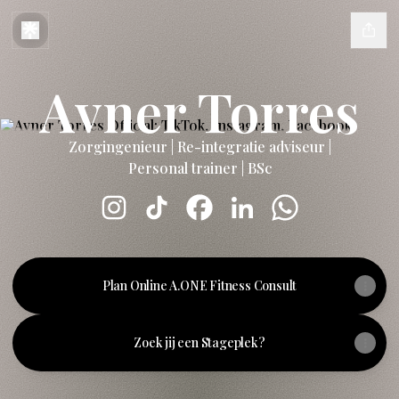
Avner Torres
Zorgingenieur | Re-integratie adviseur |
Personal trainer | BSc
Avner Torres Instagram
Avner Torres TikTok
Avner Torres Facebook
Avner Torres LinkedIn
Avner Torres Wh
Plan Online A.ONE Fitness Consult
Zoek jij een Stageplek?