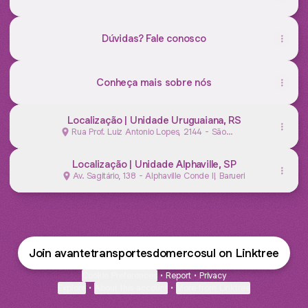
Dúvidas? Fale conosco
Conheça mais sobre nós
Localização | Unidade Uruguaiana, RS
Rua Prof. Luiz Antonio Lopes, 2144 - São
João, Uruguaiana
Localização | Unidade Alphaville, SP
Av. Sagitário, 138 - Alphaville Conde II, Barueri
Join avantetransportesdomercosul on Linktree
Cookie Preferences
•
Report
•
Privacy
Explore
•
About this account
•
More from Linktree