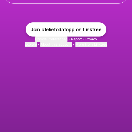
Join atelietodatopp on Linktree
Cookie Preferences
•
Report
•
Privacy
Explore
•
About this account
•
More from Linktree