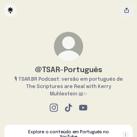
@TSAR-Português
🎙️ TSAR.BR Podcast: versão em português de
The Scriptures are Real with Kerry
Muhlestein 📖✨
@TSAR-Português Instagram
@TSAR-Português TikTok
@TSAR-Português You
Explore o conteúdo em Português no