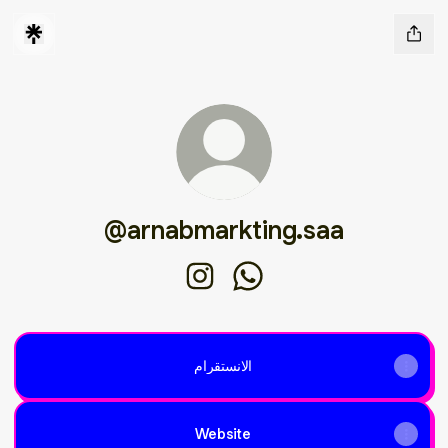
@arnabmarkting.saa
@arnabmarkting.saa Instagram
@arnabmarkting.saa Wha
الانستقرام
Website