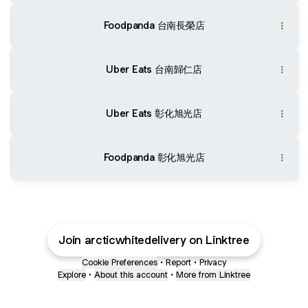
Foodpanda 台南長榮店
Uber Eats 台南歸仁店
Uber Eats 彰化旭光店
Foodpanda 彰化旭光店
Join arcticwhitedelivery on Linktree
Cookie Preferences
•
Report
•
Privacy
Explore
•
About this account
•
More from Linktree