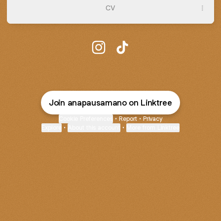
CV
@anapausamano Instagram
@anapausamano TikTok
Join anapausamano on Linktree
Cookie Preferences
•
Report
•
Privacy
Explore
•
About this account
•
More from Linktree