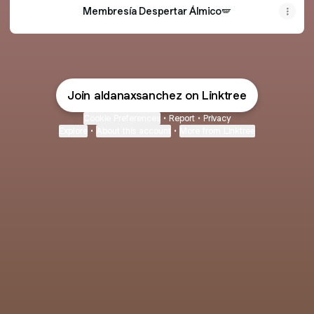
Membresía Despertar Álmico🪽
Join aldanaxsanchez on Linktree
Cookie Preferences
•
Report
•
Privacy
Explore
•
About this account
•
More from Linktree