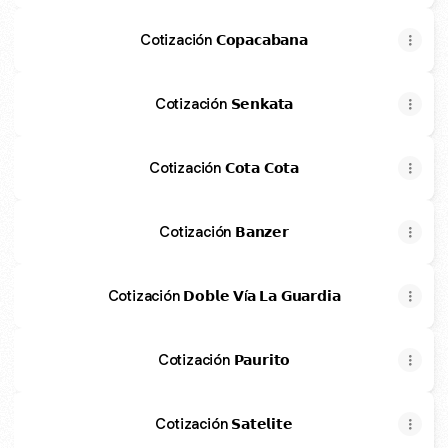
Cotización 𝗖𝗼𝗽𝗮𝗰𝗮𝗯𝗮𝗻𝗮
Cotización 𝗦𝗲𝗻𝗸𝗮𝘁𝗮
Cotización 𝗖𝗼𝘁𝗮 𝗖𝗼𝘁𝗮
Cotización 𝗕𝗮𝗻𝘇𝗲𝗿
Cotización 𝗗𝗼𝗯𝗹𝗲 𝗩í𝗮 𝗟𝗮 𝗚𝘂𝗮𝗿𝗱𝗶𝗮
Cotización 𝗣𝗮𝘂𝗿𝗶𝘁𝗼
Cotización 𝗦𝗮𝘁𝗲𝗹𝗶𝘁𝗲