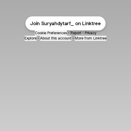
Join Suryahdytarf_ on Linktree
Cookie Preferences
•
Report
•
Privacy
Explore
•
About this account
•
More from Linktree