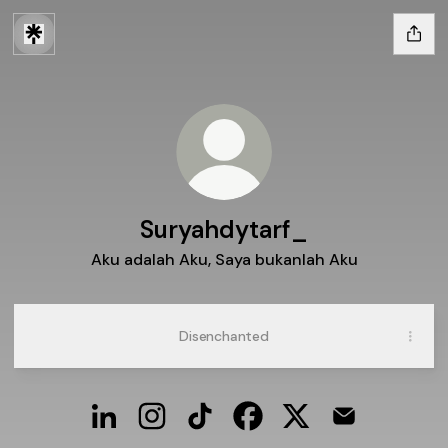
Suryahdytarf_
Aku adalah Aku, Saya bukanlah Aku
Disenchanted
Suryahdytarf_ LinkedIn
Suryahdytarf_ Instagram
Suryahdytarf_ TikTok
Suryahdytarf_ Facebook
Suryahdytarf_ X
Suryahdytarf