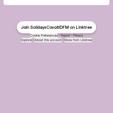
Join SolidaysCovoitIDFM on Linktree
Cookie Preferences
•
Report
•
Privacy
Explore
•
About this account
•
More from Linktree