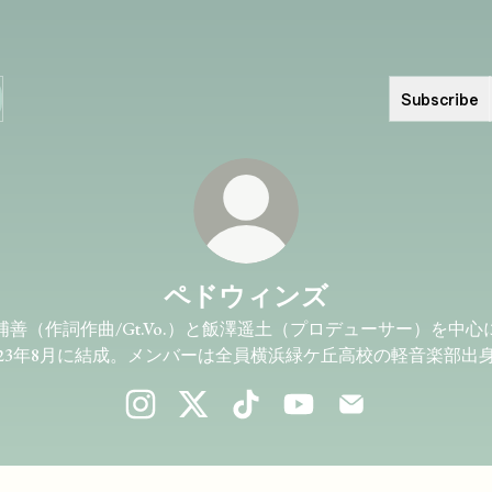
Subscribe
ペドウィンズ
浦善（作詞作曲/Gt.Vo.）と飯澤遥土（プロデューサー）を中心
023年8月に結成。メンバーは全員横浜緑ケ丘高校の軽音楽部出
ペドウィンズ Instagram
ペドウィンズ X
ペドウィンズ TikTok
ペドウィンズ YouTube
ペドウィンズ Emai