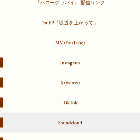
『ハローグッバイ』 配信リンク
1st EP『坂道を上がって』
YouTube)
MV (YouTube)
Instagram
X(twitter)
TikTok
Soundcloud