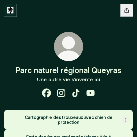
Parc naturel régional Queyras
Une autre vie s'invente ici
Parc naturel régional Queyras Faceboo
Parc naturel régional Queyras In
Parc naturel régional Que
Parc naturel région
Cartographie des troupeaux avec chien de
protection
Carte des foyers aménagés (places à feu),