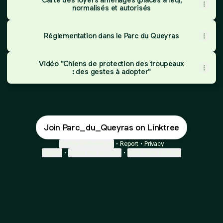
normalisés et autorisés
Réglementation dans le Parc du Queyras
Vidéo "Chiens de protection des troupeaux
: des gestes à adopter"
Join Parc_du_Queyras on Linktree
Cookie Preferences
•
Report
•
Privacy
Explore
•
About this account
•
More from Linktree