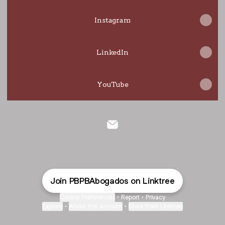
Instagram
LinkedIn
YouTube
@PBPBAbogados Email
Join PBPBAbogados on Linktree
Cookie Preferences
•
Report
•
Privacy
Explore
•
About this account
•
More from Linktree