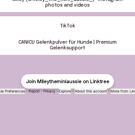
photos and videos
TikTok
CANICU Gelenkpulver für Hunde | Premium
Gelenksupport
Join Mileytheminiaussie on Linktree
ie Preferences
•
Report
•
Privacy
•
Explore
•
About this account
•
More from Lin