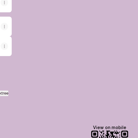
ktree
View on mobile