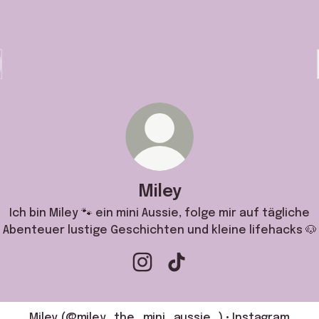
Miley
Ich bin Miley 🐾 ein mini Aussie, folge mir auf tägliche
Abenteuer lustige Geschichten und kleine lifehacks 🐶
Miley Instagram
Miley TikTok
Miley (@miley_the_mini_aussie_) • Instagram