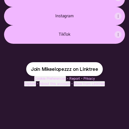
Instagram
TikTok
Join Mikeelopezzz on Linktree
Cookie Preferences
•
Report
•
Privacy
Explore
•
About this account
•
More from Linktree