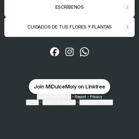
ESCRÍBENOS
CUIDADOS DE TUS FLORES Y PLANTAS
@MiDulceMoly Facebook
@MiDulceMoly Instagram
@MiDulceMoly Whats
Join MiDulceMoly on Linktree
Cookie Preferences
•
Report
•
Privacy
Explore
•
About this account
•
More from Linktree