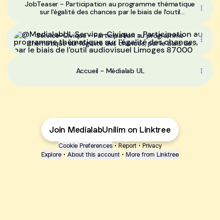
JobTeaser - Participation au programme thématique
sur l'égalité des chances par le biais de l'outil
audiovisuel
Service-Civique - Participation au programme thématique su
Service-Civique - Participation au programme
thématique sur l'égalité des chances, par le biais de
l'outil audiovisuel Limoges 87000
Accueil - Médialab UL
Join MedialabUnilim on Linktree
Cookie Preferences
•
Report
•
Privacy
Explore
•
About this account
•
More from Linktree