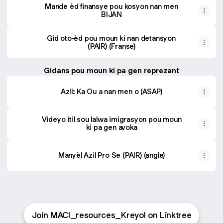
Mande èd finansye pou kosyon nan men
BIJAN
Gid oto-èd pou moun ki nan detansyon
(PAIR) (Franse)
Gidans pou moun ki pa gen reprezant
Azil: Ka Ou a nan men o (ASAP)
Videyo itil sou lalwa imigrasyon pou moun
ki pa gen avoka
Manyèl Azil Pro Se (PAIR) (angle)
Join MACI_resources_Kreyol on Linktree