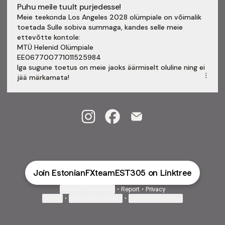
Puhu meile tuult purjedesse!
Meie teekonda Los Angeles 2028 olümpiale on võimalik
toetada Sulle sobiva summaga, kandes selle meie
ettevõtte kontole:
MTÜ Helenid Olümpiale
EE067700771011525984
Iga sugune toetus on meie jaoks äärmiselt oluline ning ei
jää märkamata!
FX Sailing Team from Estonia Insta
FX Sailing Team from Estoni
FX Sailing Team from E
Join EstonianFXteamEST305 on Linktree
Cookie Preferences
•
Report
•
Privacy
Explore
•
About this account
•
More from Linktree