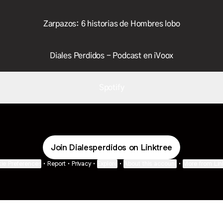
Zarpazos: 6 historias de Hombres lobo
Diales Perdidos - Podcast en iVoox
Spotify
Join Dialesperdidos on Linktree
ie Preferences
•
Report
•
Privacy
•
Explore
•
About this account
•
More from Lin